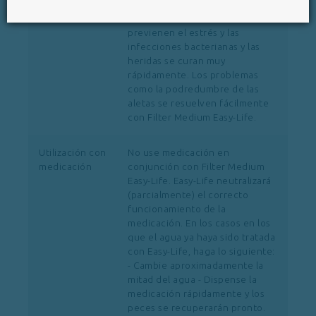
invertebrados: dispense una
doble dosis. De este modo se
previenen el estrés y las
infecciones bacterianas y las
heridas se curan muy
rápidamente. Los problemas
como la podredumbre de las
aletas se resuelven fácilmente
con Filter Medium Easy-Life.
Utilización con
No use medicación en
medicación
conjunción con Filter Medium
Easy-Life. Easy-Life neutralizará
(parcialmente) el correcto
funcionamiento de la
medicación. En los casos en los
que el agua ya haya sido tratada
con Easy-Life, haga lo siguiente:
- Cambie aproximadamente la
mitad del agua - Dispense la
medicación rápidamente y los
peces se recuperarán pronto.