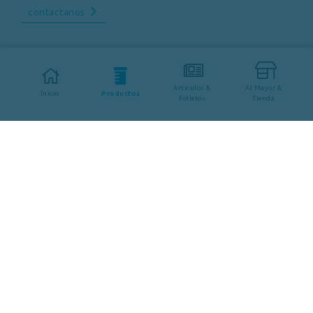
contactanos
Articulos &
Al Mayor &
Inicio
Productos
Folletos
Tienda