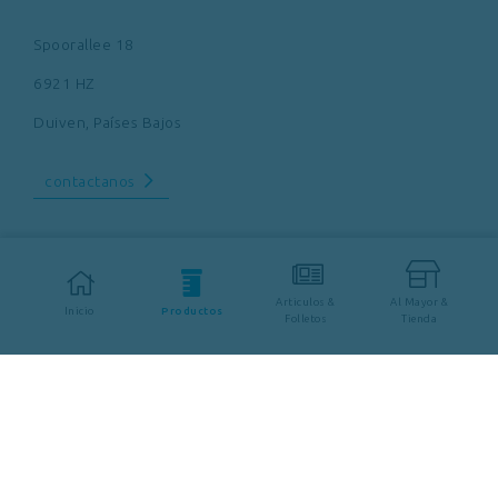
Spoorallee 18
6921 HZ
Duiven
,
Países Bajos
contactanos
Articulos &
Al Mayor &
Inicio
Productos
Folletos
Tienda