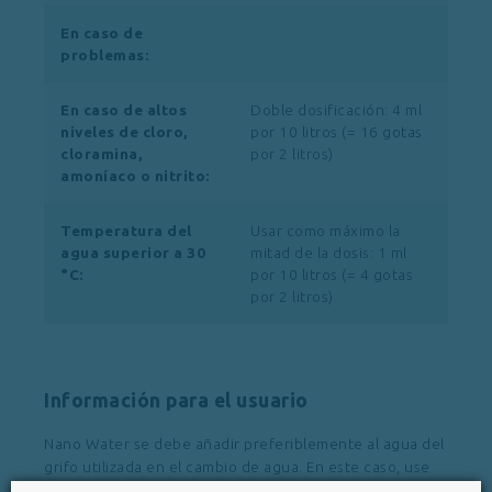
En caso de
problemas:
En caso de altos
Doble dosificación: 4 ml
niveles de cloro,
por 10 litros (= 16 gotas
cloramina,
por 2 litros)
amoníaco o nitrito:
Temperatura del
Usar como máximo la
agua superior a 30
mitad de la dosis: 1 ml
°C:
por 10 litros (= 4 gotas
por 2 litros)
Información para el usuario
Nano Water se debe añadir preferiblemente al agua del
grifo utilizada en el cambio de agua. En este caso, use
solo la dosis correspondiente al volumen de esta nueva